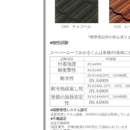
G04 チャコール
G10 
*標準色以外の色も承り
■物性試験
スーパールーフみがるくんは各種JIS規格
試験項目
JIS規格
付着強度
JIS A6909
耐衝撃性
JIS K5400
JIS K5400(20℃、1000時間)
耐水性
JIS A6909
JIS K5400(-20℃、+60℃、50
耐冷熱繰返し性
JIS A6909
塗膜の加熱安定
JIS K5400(80℃、2000時間)
JIS A6909
性
■国際管理システム認可
品質管理システム規格、ISO9001の認証を取得してい
■不燃認定
法定不燃材料
[認定番号 不燃(個)第11660号]にて認められています