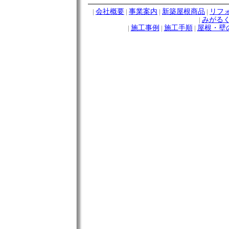
|
会社概要
|
事業案内
|
新築屋根商品
|
リフ
|
みがる
|
施工事例
|
施工手順
|
屋根・壁