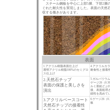
スチール鋼板を中心に上部5層、下部2層
ぐれた耐久性を実現しました。表面の天然
収する働きがあります。
表面
1.アクリル樹脂表面仕上げ
4.アクリルカ
透明アクリル樹脂100%のセミグロ
耐食性と接着
ス仕上げ
5.ガルバリウ
2.天然石チップ
ゲージ26（0.
表面の保護と美しさを
ルミ亜鉛どぶ
演出
後、表面処理
錆性を高めて
6.ゲージ26（
3.アクリルベースコート
板
天然石チップの接着性