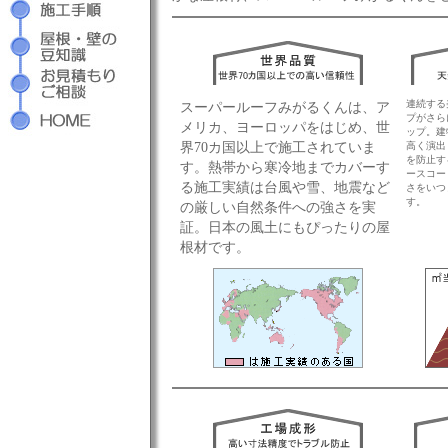
連続する
スーパールーフみがるくんは、ア
プがさら
メリカ、ヨーロッパをはじめ、世
ップ。建
界70カ国以上で施工されていま
高く演出
を防止す
す。熱帯から寒冷地までカバーす
ースコー
る施工実績は台風や雪、地震など
さをいつ
す。
の厳しい自然条件への強さを実
証。日本の風土にもぴったりの屋
根材です。