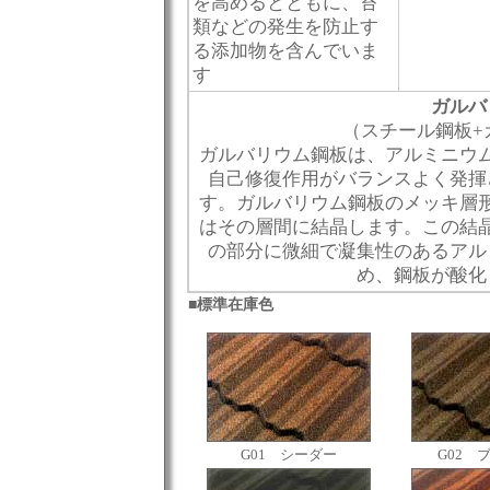
を高めるとともに、苔
類などの発生を防止す
る添加物を含んでいま
す
ガルバ
（スチール鋼板+
ガルバリウム鋼板は、アルミニウ
自己修復作用がバランスよく発揮
す。ガルバリウム鋼板のメッキ層
はその層間に結晶します。この結
の部分に微細で凝集性のあるアル
め、鋼板が酸化
■標準在庫色
G01 シーダー
G02 