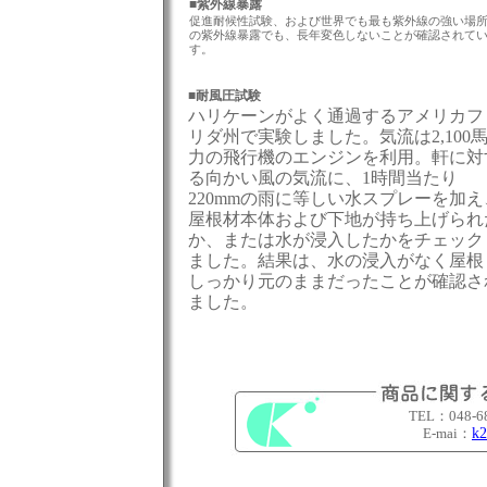
■紫外線暴露
促進耐候性試験、および世界でも最も紫外線の強い場
の紫外線暴露でも、長年変色しないことが確認されて
す。
■耐風圧試験
ハリケーンがよく通過するアメリカフ
リダ州で実験しました。気流は2,100
力の飛行機のエンジンを利用。軒に対
る向かい風の気流に、1時間当たり
220mmの雨に等しい水スプレーを加え
屋根材本体および下地が持ち上げられ
か、または水が浸入したかをチェック
ました。結果は、水の浸入がなく屋根
しっかり元のままだったことが確認さ
ました。
TEL：048-6
E-mai：
k2