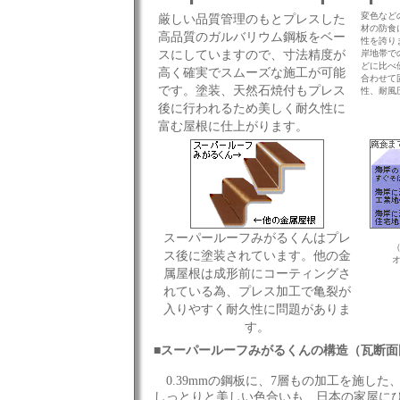
変色など
厳しい品質管理のもとプレスした
材の防食
高品質のガルバリウム鋼板をベー
性を誇り
スにしていますので、寸法精度が
岸地帯で
どに比べ
高く確実でスムーズな施工が可能
合わせて
です。塗装、天然石焼付もプレス
性、耐風
後に行われるため美しく耐久性に
富む屋根に仕上がります。
スーパールーフみがるくんはプレ
ス後に塗装されています。他の金
属屋根は成形前にコーティングさ
れている為、プレス加工で亀裂が
入りやすく耐久性に問題がありま
す。
■スーパールーフみがるくんの構造（瓦断面
0.39mmの鋼板に、7層もの加工を施し
しっとりと美しい色合いも、日本の家屋に