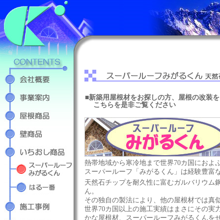
■新築用屋根材をお探しの方、屋根の改装
こちらを是非ご覧ください
熱帯地域から寒冷地まで世界70カ国におよ
スーパールーフ「みがるくん」は経験豊富
天然石チップを耐久性に富むガルバリウム
ん。
その独自の製法により、他の屋根材では真
世界70カ国以上の施工実績はまさにその実
かな屋根材、スーパールーフみがるくんを